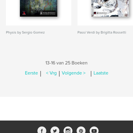
Physis by Sergio Gomez
Passi Verdi by Brigitta Rossetti
13-16 van 25 Boeken
|
|
|
Eerste
< Vrg
Volgende >
Laatste