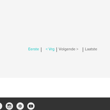
|
|
|
Eerste
< Vrg
Volgende >
Laatste