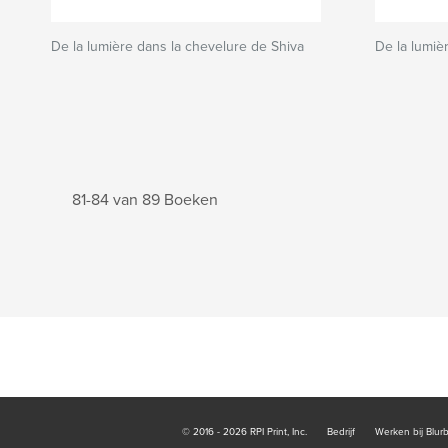
De la lumière dans la chevelure de Shiva
De la lumiè
81-84 van 89 Boeken
© 2016 - 2026 RPI Print, Inc.
Bedrijf
Werken bij Blur