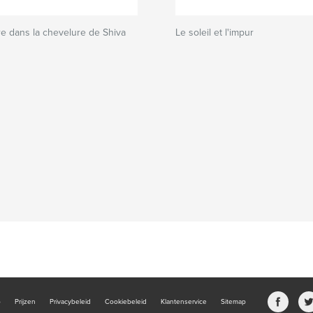
re dans la chevelure de Shiva
Le soleil et l'impur
b
Prijzen
Privacybeleid
Cookiebeleid
Klantenservice
Sitemap