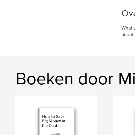
Ov
What y
about 
Boeken door Mi