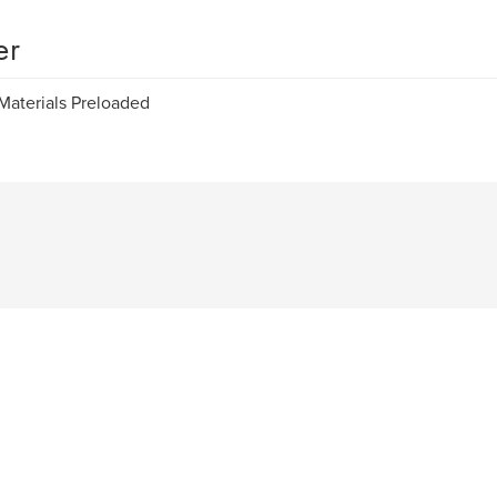
er
aterials Preloaded