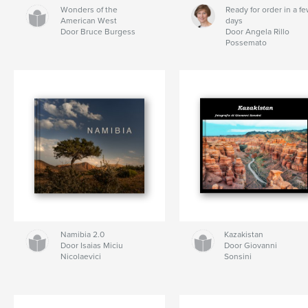
Wonders of the
Ready for order in a f
American West
days
Door Bruce Burgess
Door Angela Rillo
Possemato
Namibia 2.0
Kazakistan
Door Isaias Miciu
Door Giovanni
Nicolaevici
Sonsini