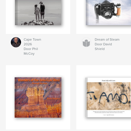
Cape Town
Dream of Steam
2026
Door David
Door Phil
Shield
McCoy