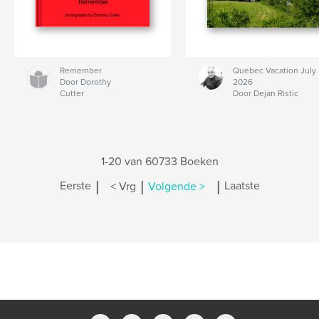
Remember
Quebec Vacation July
Door Dorothy
2026
Cutter
Door Dejan Ristic
1-20 van 60733 Boeken
|
|
|
Eerste
< Vrg
Volgende >
Laatste