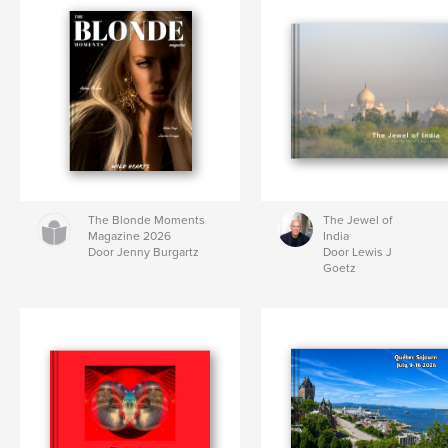
The Blonde Moments
The Jewel of
Magazine 2026
India
Door Jenny Burgartz
Door Lewis J
Goetz