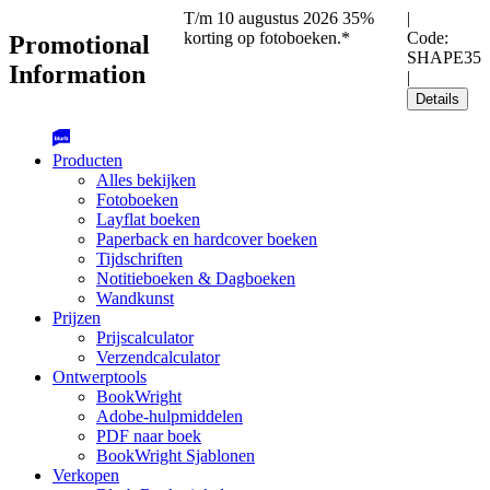
T/m 10 augustus 2026 35%
|
korting op fotoboeken.*
Code:
Promotional
SHAPE35
Information
|
Details
Producten
Alles bekijken
Fotoboeken
Layflat boeken
Paperback en hardcover boeken
Tijdschriften
Notitieboeken & Dagboeken
Wandkunst
Prijzen
Prijscalculator
Verzendcalculator
Ontwerptools
BookWright
Adobe-hulpmiddelen
PDF naar boek
BookWright Sjablonen
Verkopen