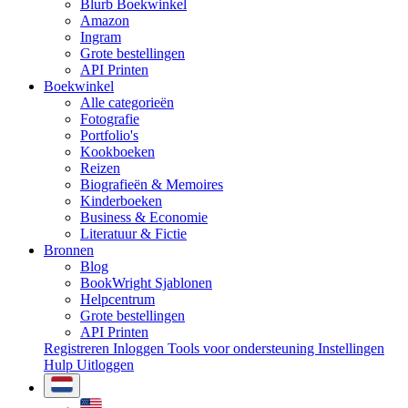
Blurb Boekwinkel
Amazon
Ingram
Grote bestellingen
API Printen
Boekwinkel
Alle categorieën
Fotografie
Portfolio's
Kookboeken
Reizen
Biografieën & Memoires
Kinderboeken
Business & Economie
Literatuur & Fictie
Bronnen
Blog
BookWright Sjablonen
Helpcentrum
Grote bestellingen
API Printen
Registreren
Inloggen
Tools voor ondersteuning
Instellingen
Hulp
Uitloggen