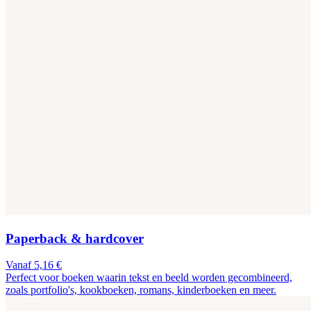
Paperback & hardcover
Vanaf 5,16 €
Perfect voor boeken waarin tekst en beeld worden gecombineerd,
zoals portfolio's, kookboeken, romans, kinderboeken en meer.