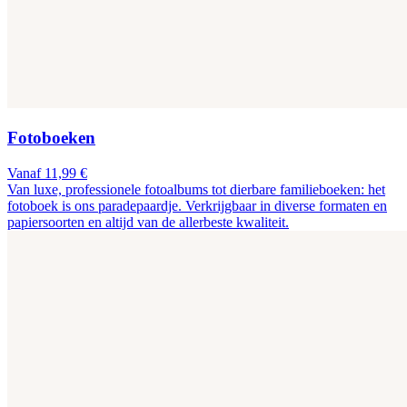
Fotoboeken
Vanaf 11,99 €
Van luxe, professionele fotoalbums tot dierbare familieboeken: het
fotoboek is ons paradepaardje. Verkrijgbaar in diverse formaten en
papiersoorten en altijd van de allerbeste kwaliteit.