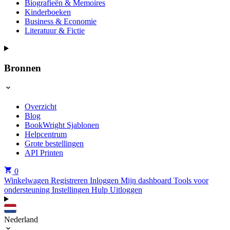
Biografieën & Memoires
Kinderboeken
Business & Economie
Literatuur & Fictie
Bronnen
Overzicht
Blog
BookWright Sjablonen
Helpcentrum
Grote bestellingen
API Printen
0
Winkelwagen
Registreren
Inloggen
Mijn dashboard
Tools voor
ondersteuning
Instellingen
Hulp
Uitloggen
Nederland