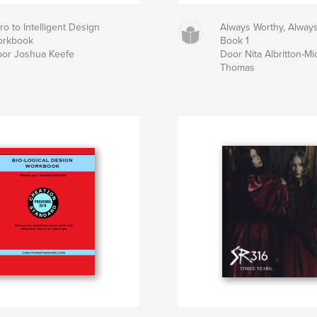
tro to Intelligent Design
Always Worthy, Alway
orkbook
Book 1
or Joshua Keefe
Door Nita Albritton-Mi
Thomas