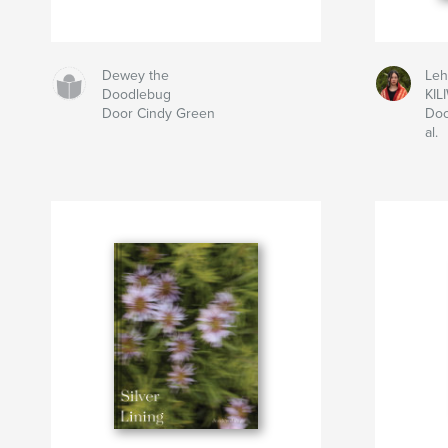
Dewey the
Leh
Doodlebug
KIL
Door Cindy Green
Doo
al.