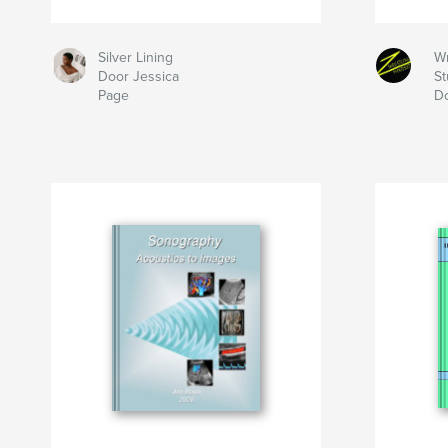
Silver Lining
Wr
Door Jessica
St
Page
Do