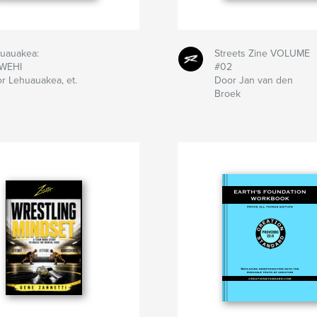
uauakea:
Streets Zine VOLUME
IWEHI
#02
r Lehuauakea, et.
Door Jan van den
Broek