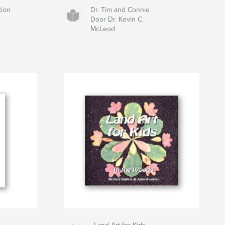
tion
Dr. Tim and Connie
Door Dr. Kevin C.
McLeod