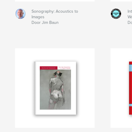
Sonography: Acoustics to
In
Images
W
Door Jim Baun
Do