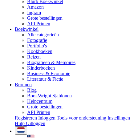
Blurb Boekwinkel
Amazon
Ingram
Grote bestellingen
API Printen
Boekwinkel
Alle categorieën
Fotografie
Portfolio's
Kookboeken
Reizen
Biografieën & Memoires
Kinderboeken
Business & Economie
Literatuur & Fictie
Bronnen
Blog
BookWright Sjablonen
Helpcentrum
Grote bestellingen
API Printen
Registreren
Inloggen
Tools voor ondersteuning
Instellingen
Hulp
Uitloggen