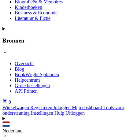
Biografieën & Memoires
Kinderboeken
Business & Economie
Literatuur & Fictie
Bronnen
Overzicht
Blog
BookWright Sjablonen
Helpcentrum
Grote bestellingen
API Printen
0
Winkelwagen
Registreren
Inloggen
Mijn dashboard
Tools voor
ondersteuning
Instellingen
Hulp
Uitloggen
Nederland