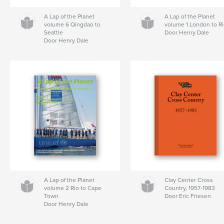
A Lap of the Planet
A Lap of the Planet
volume 6 Qingdao to
volume 1 London to R
Seattle
Door Henry Dale
Door Henry Dale
A Lap of the Planet
Clay Center Cross
volume 2 Rio to Cape
Country, 1957-1983
Town
Door Eric Friesen
Door Henry Dale