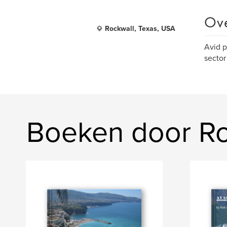
Ov
Rockwall, Texas, USA
Avid p
sector
Boeken door R