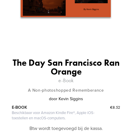
The Day San Francisco Ran
Orange
e-Book
A Non-photoshopped Rememberance
door
Kevin Siggins
€8.52
E-BOOK
Beschikbaar voor Amazon Kindle Fire®, Apple iOS-
toestellen en macOS-computers.
Btw wordt toegevoegd bij de kassa.