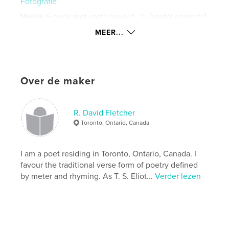
Fotografie
Versie
E-book met vaste lay-out , % {aantal pagina's}
pag
MEER...
Datum publiceren:
mei 18, 2022
Laatst bijgewerkt
mei 19, 2022
Taal
English
Over de maker
R. David Fletcher
Toronto, Ontario, Canada
I am a poet residing in Toronto, Ontario, Canada. I
favour the traditional verse form of poetry defined
by meter and rhyming. As T. S. Eliot...
Verder lezen