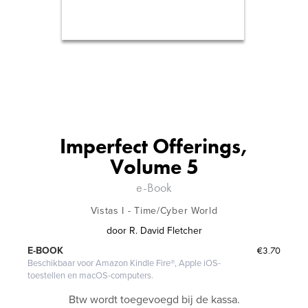
Imperfect Offerings,
Volume 5
e-Book
Vistas I - Time/Cyber World
door
R. David Fletcher
€3.70
E-BOOK
Beschikbaar voor Amazon Kindle Fire®, Apple iOS-
toestellen en macOS-computers.
Btw wordt toegevoegd bij de kassa.