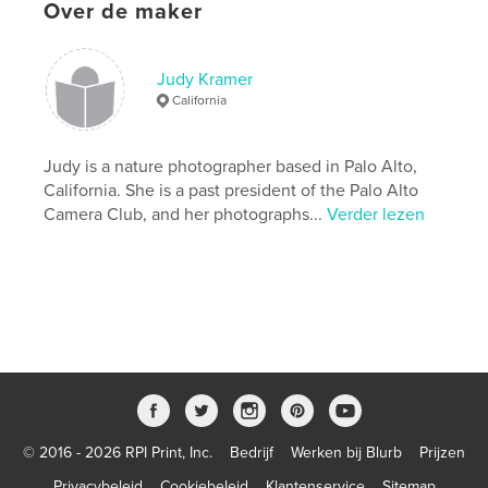
,
,
,
,
wildflowers
California
native
plants
Over de maker
inspiration
Judy Kramer
California
Judy is a nature photographer based in Palo Alto,
California. She is a past president of the Palo Alto
Camera Club, and her photographs...
Verder lezen
© 2016 - 2026 RPI Print, Inc.
Bedrijf
Werken bij Blurb
Prijzen
Privacybeleid
Cookiebeleid
Klantenservice
Sitemap