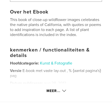
Over het Ebook
This book of close-up wildflower images celebrates
the native plants of California, with quotes or poems
to add inspiration to each page. A list of plant
identifications is included in the index.
kenmerken / functionaliteiten &
details
Hoofdcategorie:
Kunst & Fotografie
Versie
E-book met vaste lay-out , % {aantal pagina's}
pag
Datum publiceren:
aug 28, 2012
Laatst bijgewerkt
aug 28, 2012
MEER...
Taal
English
Trefwoorden