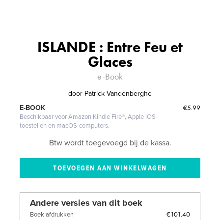
ISLANDE : Entre Feu et
Glaces
e-Book
door
Patrick Vandenberghe
€5.99
E-BOOK
Beschikbaar voor Amazon Kindle Fire®, Apple iOS-
toestellen en macOS-computers.
Btw wordt toegevoegd bij de kassa.
Andere versies van dit boek
€101.40
Boek afdrukken