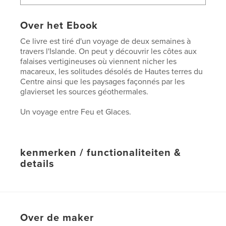
Over het Ebook
Ce livre est tiré d'un voyage de deux semaines à
travers l'Islande. On peut y découvrir les côtes aux
falaises vertigineuses où viennent nicher les
macareux, les solitudes désolés de Hautes terres du
Centre ainsi que les paysages façonnés par les
glavierset les sources géothermales.
Un voyage entre Feu et Glaces.
kenmerken / functionaliteiten &
details
Hoofdcategorie:
Reizen
Versie
E-book met vaste lay-out , % {aantal pagina's}
pag
Over de maker
Datum publiceren:
ok 10, 2012