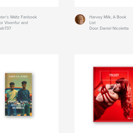
ter's Waltz Fanbook
Harvey Milk, A Book
or Vixenfur and
List
rah737
Door Daniel Nicoletta