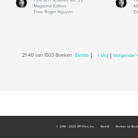
Fine Art Fantasies Vol. 3 |
Fi
Magazine Edition
Ma
Door Roger Nguyen
D
|
|
21-40 van 1503 Boeken
Eerste
< Vrg
Volgende >
© 2016 - 2026 RPI Print, Inc.
Bedrijf
Werken bij Blur