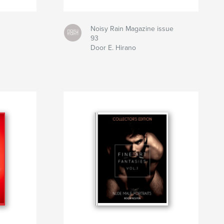
Noisy Rain Magazine issue
93
Door E. Hirano