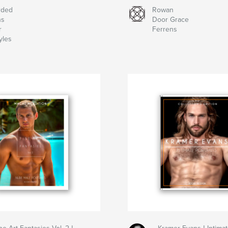
rded
Rowan
ns
Door Grace
r
Ferrens
tyles