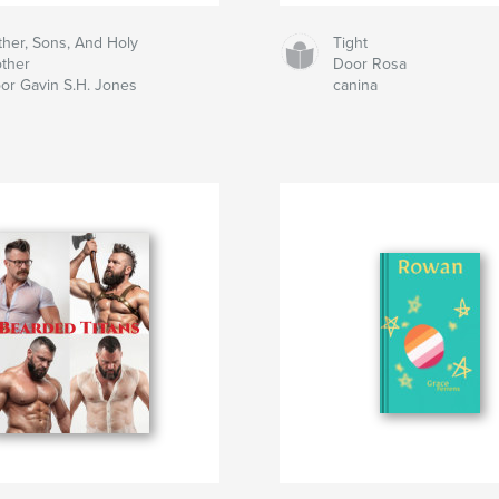
ther, Sons, And Holy
Tight
ther
Door Rosa
or Gavin S.H. Jones
canina