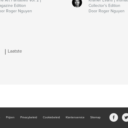
ne Art Fantasies Vol. 2 |
Kramer Evans | Intimate
gazine Edition
Collector's Edition
oor Roger Nguyen
Door Roger Nguyen
|
Laatste
b
Prijzen
Privacybeleid
Cookiebeleid
Klantenservice
Sitemap