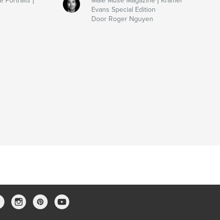
 Portraits |
Male Muse Magazine | Kramer
Evans Special Edition
Door Roger Nguyen