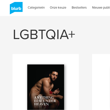
Categorieën
Onze keuze
Bestsellers
Nieuwe publi
LGBTQIA+