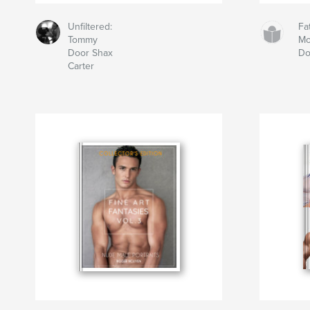
Unfiltered:
Fa
Tommy
Mo
Door Shax
Do
Carter