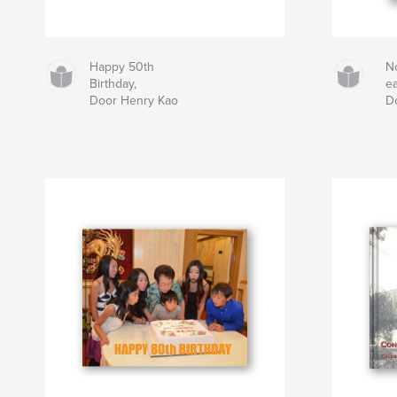
Happy 50th
No
Birthday,
ea
Door Henry Kao
D