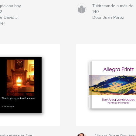
dalana bay
Tuitiriteando a más de
2
140
r David J.
Door Juan Pérez
ler