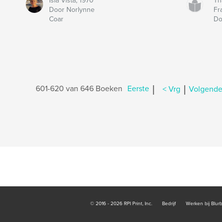
Isla Vista, 1970
Th
Door Norlynne
Fr
Coar
Do
|
|
601-620 van 646 Boeken
Eerste
< Vrg
Volgende
© 2016 - 2026 RPI Print, Inc.
Bedrijf
Werken bij Blur