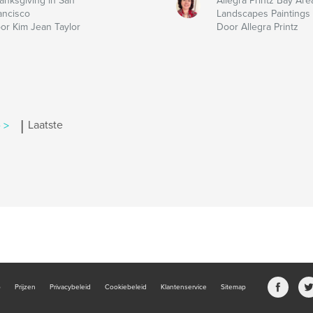
anksgiving in San
Allegra Printz Bay Are
ancisco
Landscapes Paintings 
or Kim Jean Taylor
Door Allegra Printz
|
 >
Laatste
b
Prijzen
Privacybeleid
Cookiebeleid
Klantenservice
Sitemap