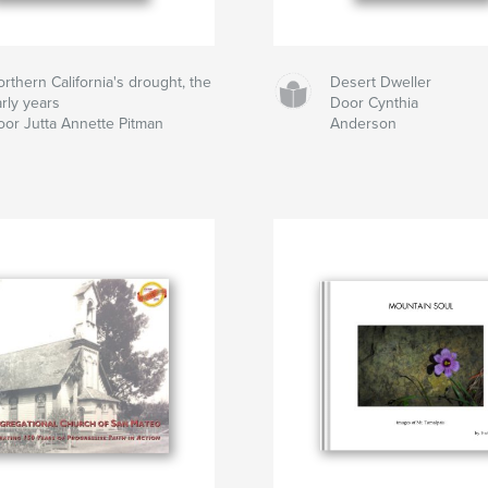
rthern California's drought, the
Desert Dweller
rly years
Door Cynthia
oor Jutta Annette Pitman
Anderson