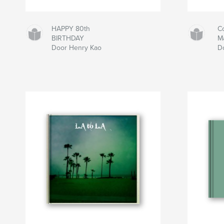
HAPPY 80th
C
BIRTHDAY
M
Door Henry Kao
D