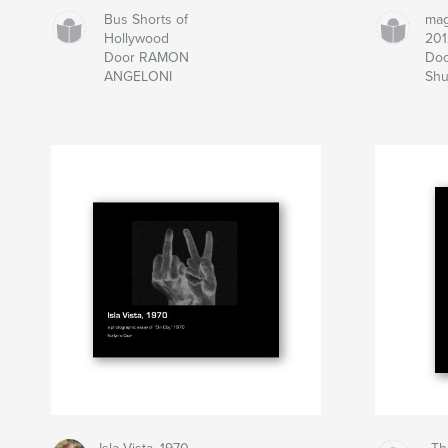
Bus Shorts of
mag
Hollywood
201
Door RAMON
Doo
ANGELONI
Shu