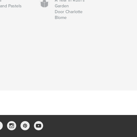
a
A Year in Ruth's
and Pastels
Garden
Door Charlotte
Blome