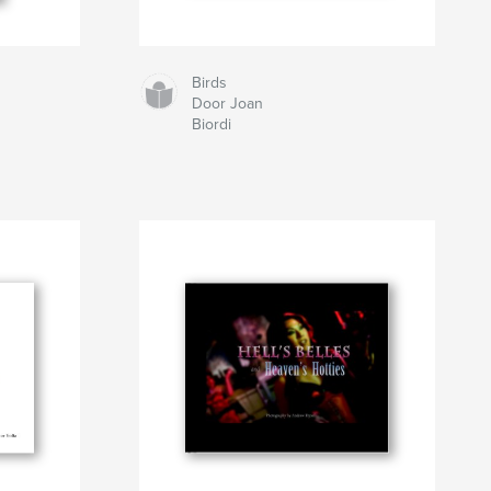
Birds
Door Joan
Biordi