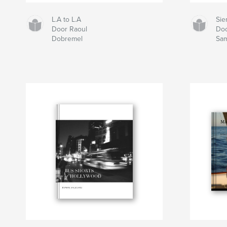
L.A to L.A
Si
Door Raoul
Doo
Dobremel
Sa