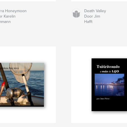
erra Honeymoon
Death Valley
r Karelin
Door Jim
mmann
Hafft