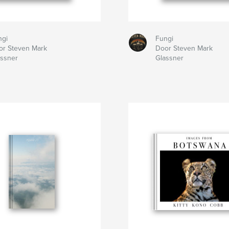
ngi
Fungi
or Steven Mark
Door Steven Mark
assner
Glassner