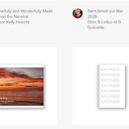
earfully and Wonderfully Made:
Saint-Simon-sur-Mer
uvel the Narwhal
2026
or Kelly Heinritz
Door B Leduc et G
Guénette