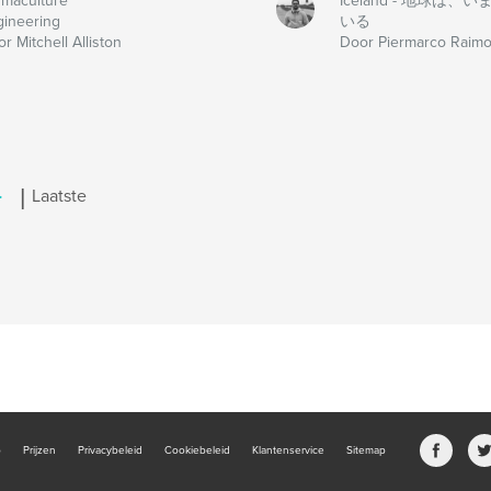
rmaculture
Iceland - 地球は
gineering
いる
r Mitchell Alliston
Door Piermarco Raim
|
>
Laatste
b
Prijzen
Privacybeleid
Cookiebeleid
Klantenservice
Sitemap