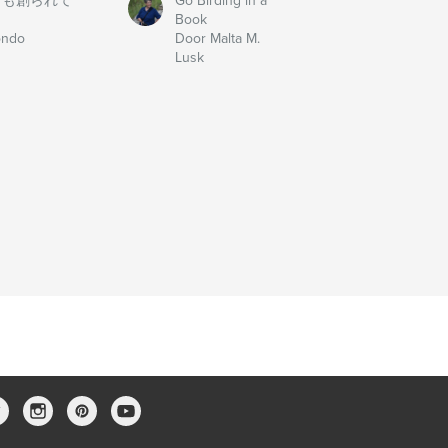
、いまも創られて
Go Birding in a
Book
ondo
Door Malta M.
Lusk