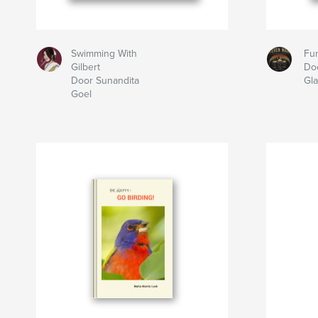
Swimming With
Fu
Gilbert
Do
Door Sunandita
Gl
Goel