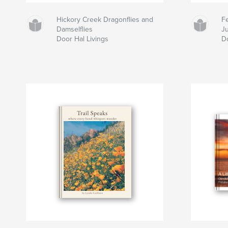
Hickory Creek Dragonflies and
F
Damselflies
J
Door Hal Livings
Do