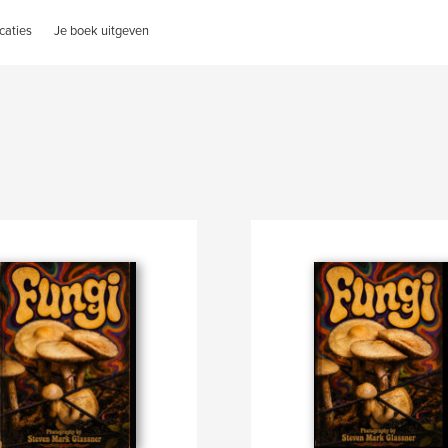
caties
Je boek uitgeven