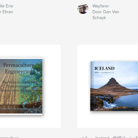
tle Erie
Wayfarer
 Eliran
Door Dan Van
Schayk