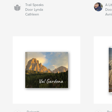
Trail Speaks
A Lit
Door Lynda
Door
Cathleen
Avni