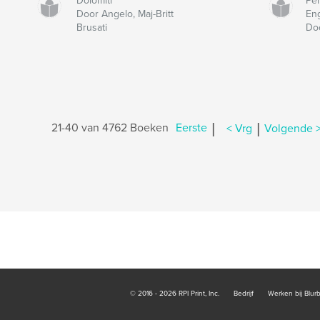
Dolomiti
Pe
Door Angelo, Maj-Britt
En
Brusati
Doo
|
|
21-40 van 4762 Boeken
Eerste
< Vrg
Volgende 
© 2016 - 2026 RPI Print, Inc.
Bedrijf
Werken bij Blur