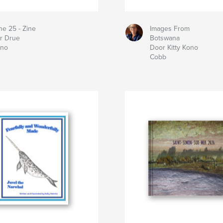
ne 25 - Zine
Images From
r Drue
Botswana
ino
Door Kitty Kono
Cobb