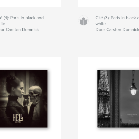
té (4): Paris in black and
Cité (3): Paris in black 
ite
white
or Carsten Domnick
Door Carsten Domnic