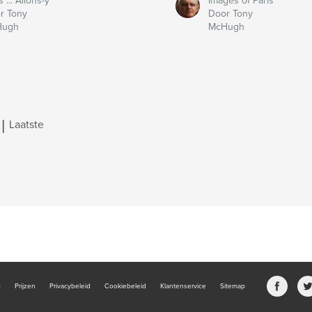
s ... Allons-y
Images of Paris
r Tony
Door Tony
Hugh
McHugh
|
Laatste
b
Prijzen
Privacybeleid
Cookiebeleid
Klantenservice
Sitemap