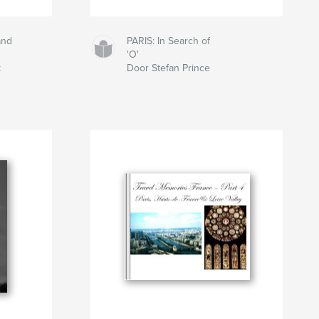
and
PARIS: In Search of
'O'
k
Door Stefan Prince