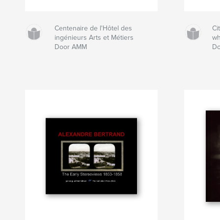
Centenaire de l'Hôtel des
Ci
ingénieurs Arts et Métiers
wh
Door AMM
Do