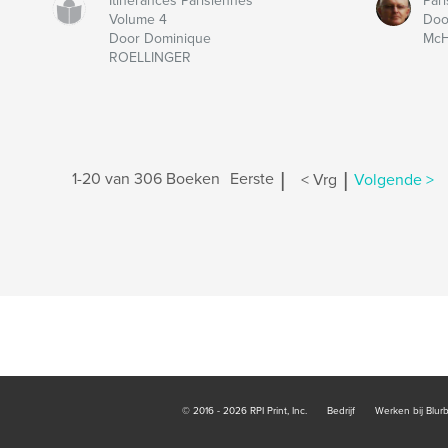
Itinérances Parisiennes
Pari
Volume 4
Doo
Door Dominique
Mc
ROELLINGER
|
|
1-20 van 306 Boeken
Eerste
< Vrg
Volgende >
© 2016 - 2026 RPI Print, Inc.
Bedrijf
Werken bij Blur