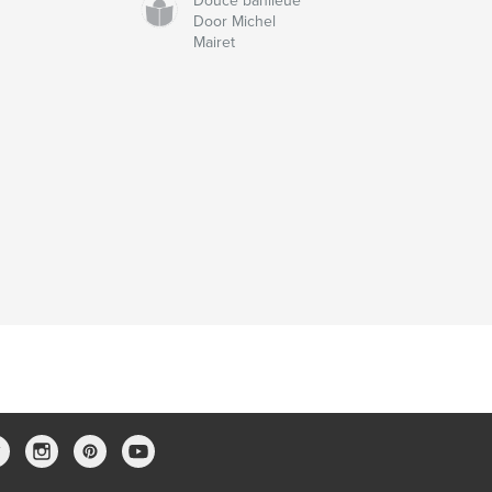
Douce banlieue
Door Michel
Mairet