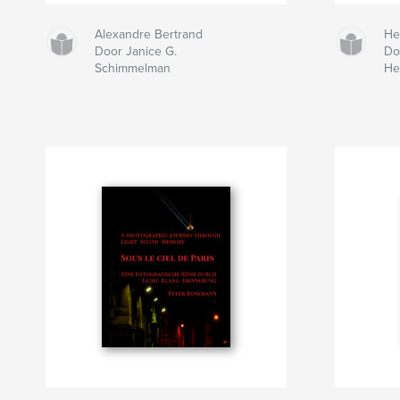
Alexandre Bertrand
He
Door Janice G.
Do
Schimmelman
He