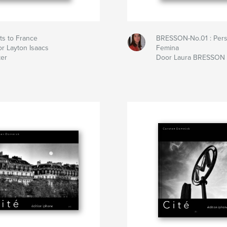
its to France
BRESSON-No.01 : Per
r Layton Isaacs
Femina
er
Door Laura BRESSON