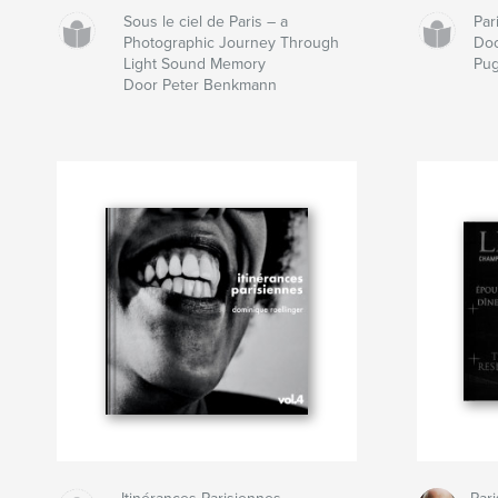
Sous le ciel de Paris – a
Par
Photographic Journey Through
Doo
Light Sound Memory
Pug
Door Peter Benkmann