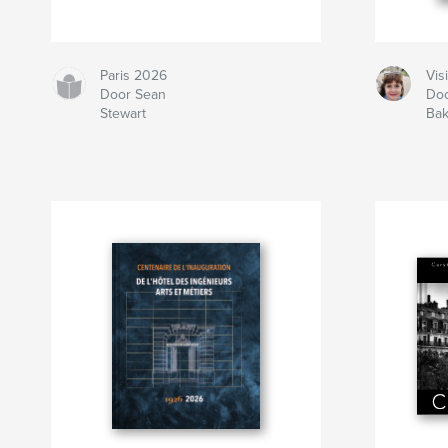
Paris 2026
Vis
Door Sean
Doo
Stewart
Bak