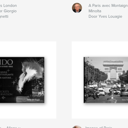
is London
A Paris avec Montaig
r Giorgio
Minolta
netti
Door Yves Louagie