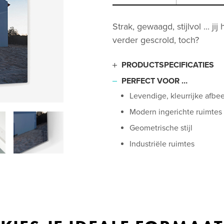
Strak, gewaagd, stijlvol ... 
verder gescrold, toch?
PRODUCTSPECIFICATIES
Ultradunne aluminium plaa
PERFECT VOOR …
Gladde, afgeronde randen
Levendige, kleurrijke afbe
Superieure beeldhelderhe
Modern ingerichte ruimtes
Waarheidsgetrouwe kleur
Geometrische stijl
Hoogglanzende coating
Industriële ruimtes
Inclusief bevestigingsinstr