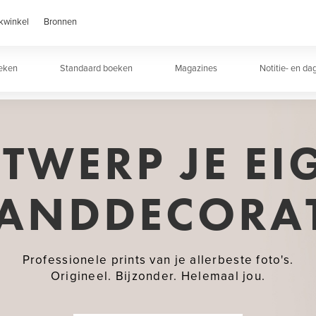
kwinkel
Bronnen
oeken
Standaard boeken
Magazines
Notitie- en d
TWERP JE EI
ANDDECORAT
Professionele prints van je allerbeste foto's.
Origineel. Bijzonder. Helemaal jou.