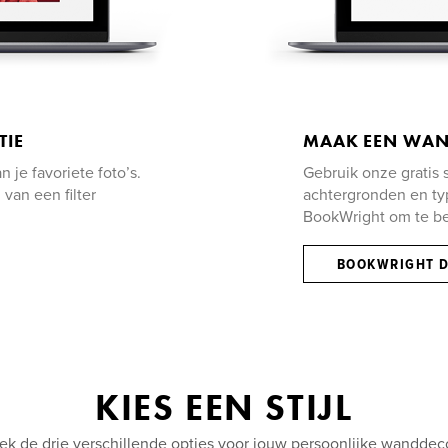
TIE
MAAK EEN WAN
je favoriete foto’s.
Gebruik onze gratis
van een filter
achtergronden en ty
BookWright om te b
BOOKWRIGHT 
KIES EEN STIJL
k de drie verschillende opties voor jouw persoonlijke wanddec