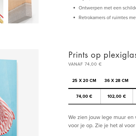
Eco-solventinkten; gedroog
Ontwerpen met een schilder
3,81 cm dik frame met ving
Retrokamers of ruimtes me
Gemaakt zonder optische 
Inclusief reeds bevestigd
Prints op plexigla
VANAF 74,00 €
25 X 20 CM
36 X 28 CM
74,00 €
102,00 €
We zien jouw lege muur en w
voor je op. Zie je het al voor