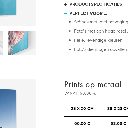
PRODUCTSPECIFICATIES
Optisch helder, premium ple
PERFECT VOOR …
Drielaagse achterkant, waa
Scènes met veel bewegin
Een vervagingsbestendige 
Foto’s met een hoge resolu
Gladde diamantgepolijste 
Felle, levendige kleuren
Inclusief bevestigingsinstr
Foto’s die mogen opvallen
Prints op metaal
VANAF 60,00 €
25 X 20 CM
36 X 28 C
60,00 €
83,00 €