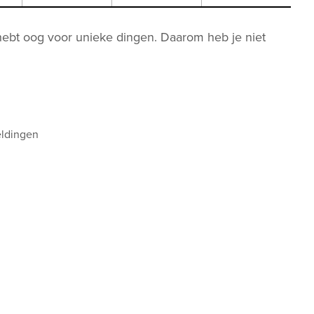
jij hebt oog voor unieke dingen. Daarom heb je niet
t
eldingen
id
weergave
ucties