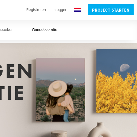
Registreren
Inloggen
PROJECT STARTEN
agboeken
Wanddecoratie
GEN
IE