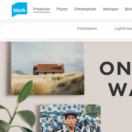
Skip
to
Producten
Prijzen
Ontwerptools
Verkopen
Boe
main
content
Fotoboeken
Layflat-b
ON
W