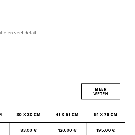
xiglas van fotokwaliteit
rdoor de print goed beschermd is en niet doorschijnt
g
UV-coating zorgt voor langdurige beeldhelderheid
tie en veel detail
randen
ucties
MEER
WETEN
M
30 X 30 CM
41 X 51 CM
51 X 76 CM
83,00 €
120,00 €
195,00 €