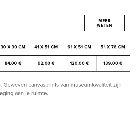
MEER
WETEN
30 X 30 CM
41 X 51 CM
61 X 51 CM
51 X 76 CM
84,00 €
92,00 €
120,00 €
139,00 €
. Geweven canvasprints van museumkwaliteit zijn
eging aan je ruimte.
it (370 g/m)
 een getextureerde finish
ating