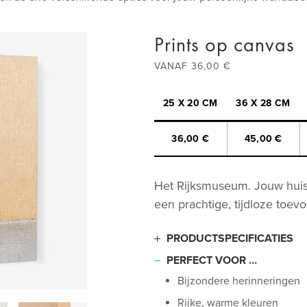
Prints op canvas
VANAF 36,00 €
25 X 20 CM
36 X 28 CM
36,00 €
45,00 €
Het Rijksmuseum. Jouw huis
een prachtige, tijdloze toevo
PRODUCTSPECIFICATIES
Canvas van museumkwalite
PERFECT VOOR …
2-over-1-Oxfordweving met
Bijzondere herinneringen
Subtiele, halfglanzende co
Rijke, warme kleuren