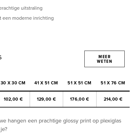
d met een speciaal proces voor echt kleurvastheid
achtige uitstraling
erlas, gemaakt van FSC-gecertificeerd grenen
t een moderne inrichting
witmakers (OBA)
e beschermingsrubbers en draadhanger
s
MEER
WETEN
30 X 30 CM
41 X 51 CM
51 X 51 CM
51 X 76 CM
102,00 €
129,00 €
176,00 €
214,00 €
e hangen een prachtige glossy print op plexiglas
 je?