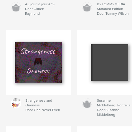
Au jour le jour # 19
BYTOMMYMEDIA
Door Gilbert
Standard Edition
Raymond
Door Tommy Wilson
Strangeness and
Susanne
Oneness
Middelberg_Portraits
Door Odd Never Even
Door Susanne
Middelberg