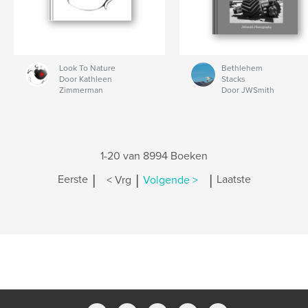
Look To Nature
Bethlehem
Door Kathleen
Stacks
Zimmerman
Door JWSmith
1-20 van 8994 Boeken
|
|
|
Eerste
< Vrg
Volgende >
Laatste