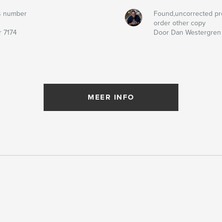
s number
Found,uncorrected pr
order other copy
 7174
Door Dan Westergren
MEER INFO