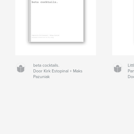
beta cocktails.
Lit
Door Kirk Estopinal + Maks
Pan
Pazuniak
Do