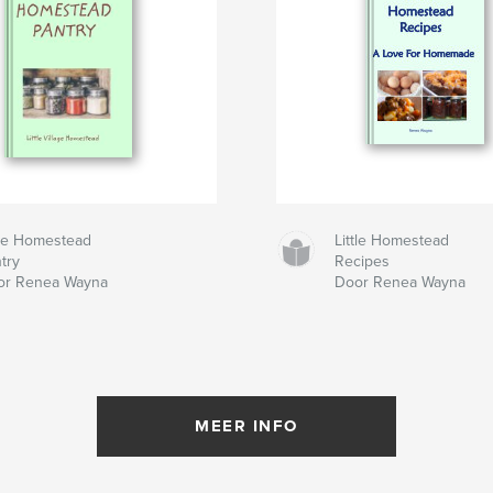
tle Homestead
Little Homestead
try
Recipes
or Renea Wayna
Door Renea Wayna
MEER INFO