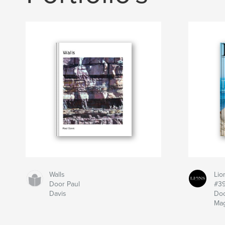
Walls
Lio
Door Paul
#3
Davis
Doo
Ma