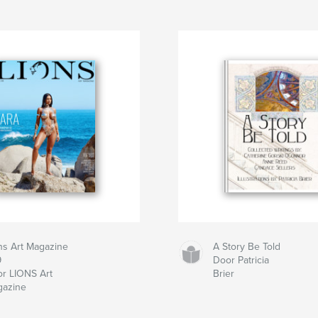
ns Art Magazine
A Story Be Told
9
Door Patricia
r LIONS Art
Brier
gazine