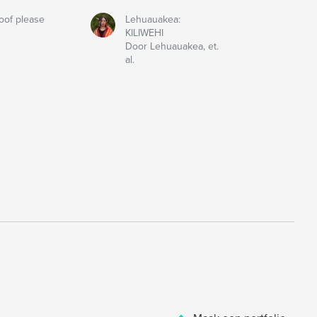
oof please
Lehuauakea:
KILIWEHI
Door Lehuauakea, et.
al.