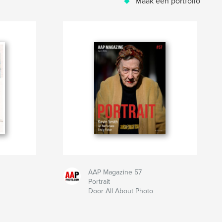
Maak een portfolio
AAP Magazine 57
Portrait
Door All About Photo