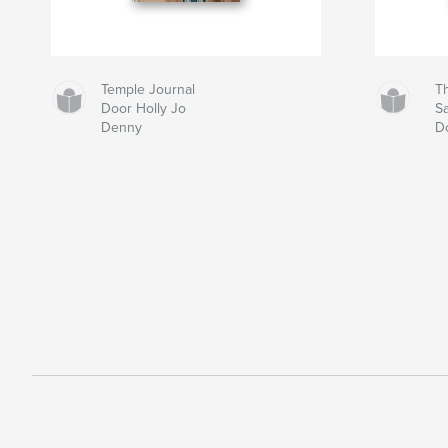
Temple Journal
Th
Door Holly Jo
S
Denny
D