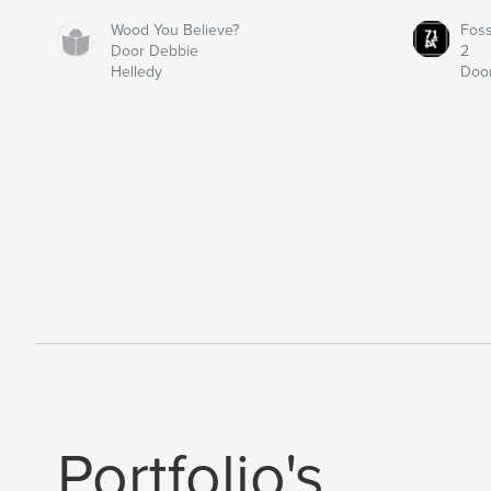
Wood You Believe?
Fos
Door Debbie
2
Helledy
Door
Portfolio's