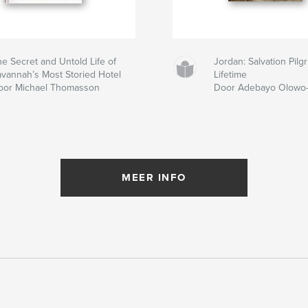
e Secret and Untold Life of
Jordan: Salvation Pil
avannah’s Most Storied Hotel
Lifetime
oor Michael Thomasson
Door Adebayo Olowo
MEER INFO