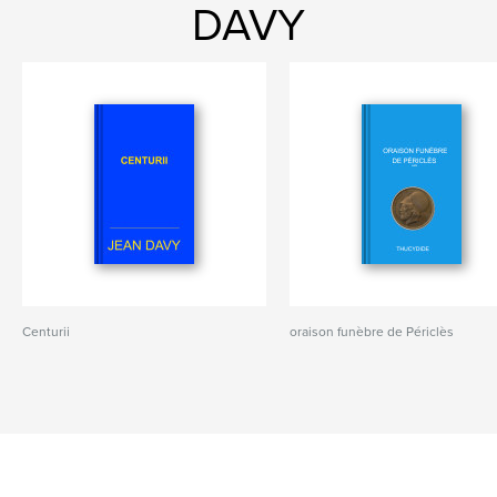
DAVY
Centurii
oraison funèbre de Périclès