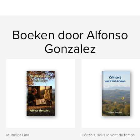
Boeken door Alfonso
Gonzalez
Mi amiga Lina
Cérizols, sous le vent du temps