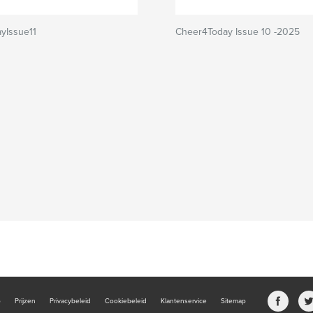
yIssue11
Cheer4Today Issue 10 -2025
b
Prijzen
Privacybeleid
Cookiebeleid
Klantenservice
Sitemap