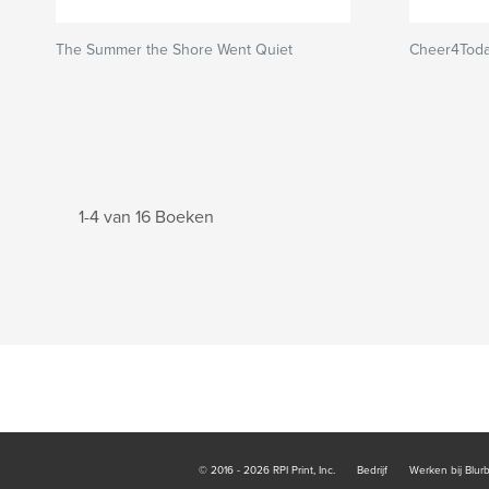
The Summer the Shore Went Quiet
Cheer4Toda
1-4 van 16 Boeken
© 2016 - 2026 RPI Print, Inc.
Bedrijf
Werken bij Blur