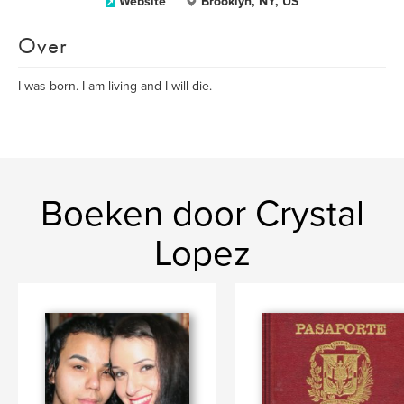
Website
Brooklyn, NY, US
Over
I was born. I am living and I will die.
Boeken door Crystal
Lopez