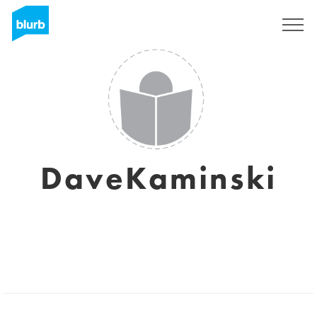
Registreren
DaveKaminski