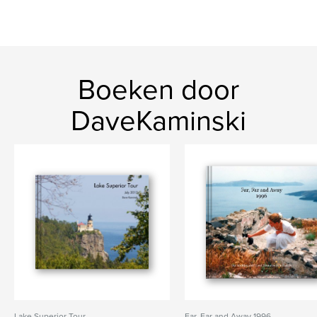
Boeken door
DaveKaminski
Lake Superior Tour
Far, Far and Away 1996