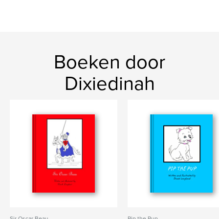
Boeken door
Dixiedinah
Sir Oscar Beau
Pip the Pup