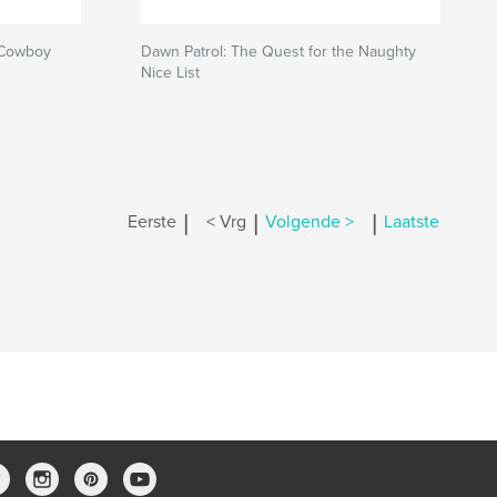
 Cowboy
Dawn Patrol: The Quest for the Naughty
Nice List
|
|
|
Eerste
< Vrg
Volgende >
Laatste