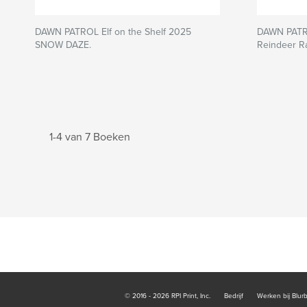
DAWN PATROL Elf on the Shelf 2025
DAWN PATR
SNOW DAZE.
Reindeer R
1-4 van 7 Boeken
© 2016 - 2026 RPI Print, Inc.
Bedrijf
Werken bij Blur