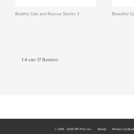
Beatiful Cats and Rescue Stories 3
Beautiful C
1-4 van 17 Boeken
© 2016 - 2026 RPI Print, Inc.
Bedrijf
Werken bij Blur