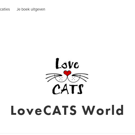
caties
Je boek uitgeven
LoveCATS World