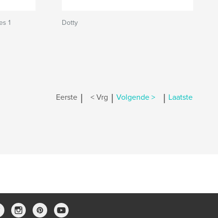
es 1
Dotty
|
|
|
Eerste
< Vrg
Volgende >
Laatste