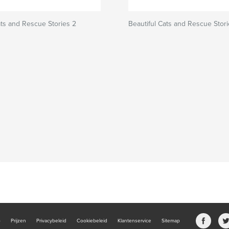
ats and Rescue Stories 2
Beautiful Cats and Rescue Stori
b
Prijzen
Privacybeleid
Cookiebeleid
Klantenservice
Sitemap