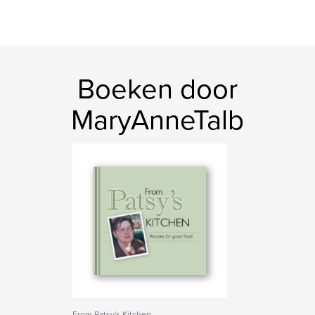
Boeken door
MaryAnneTalb
From Patsy's Kitchen