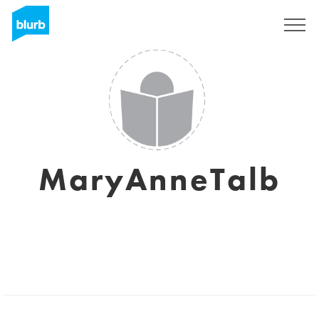
Registreren
MaryAnneTalb