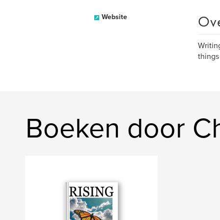
Ov
Website
Writin
things
Boeken door Chr