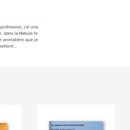
rofession, j'ai une
, dans la Nature le
e animalière que je
ettent...