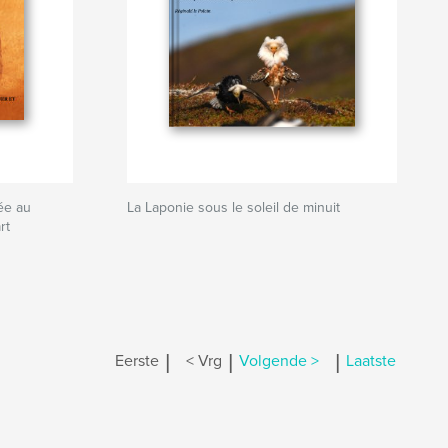
ée au
La Laponie sous le soleil de minuit
rt
|
|
|
Eerste
< Vrg
Volgende >
Laatste