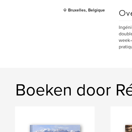
Ov
Bruxelles, Belgique
Ingéni
double
week-e
pratiq
Boeken door Rég