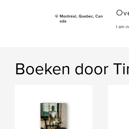
Ov
Montréal, Quebec, Can
ada
I am n
Boeken door Ti