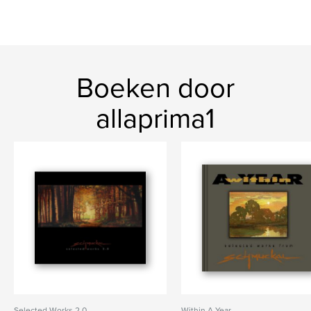
Boeken door
allaprima1
Selected Works 2.0
Within A Year