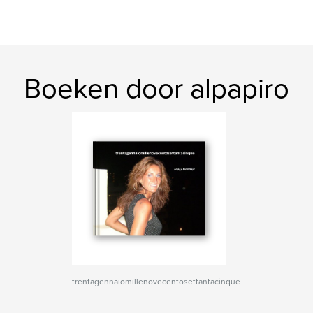
Boeken door alpapiro
trentagennaiomillenovecentosettantacinque