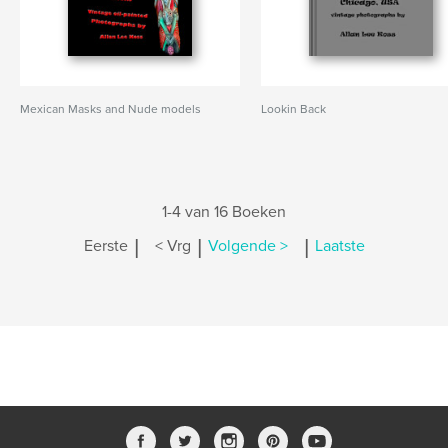
Mexican Masks and Nude models
Lookin Back
1-4 van 16 Boeken
|
|
|
Eerste
< Vrg
Volgende >
Laatste