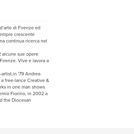
d’arte di Firenze ed
 sempre crescente
na continua ricerca nel
02 alcune sue opere
irenze. Vive e lavora a
-artist,in '79 Andrea
 a free-lance Creative &
works in one man shows
emio Fiorino, in 2002 a
nd the Diocesan