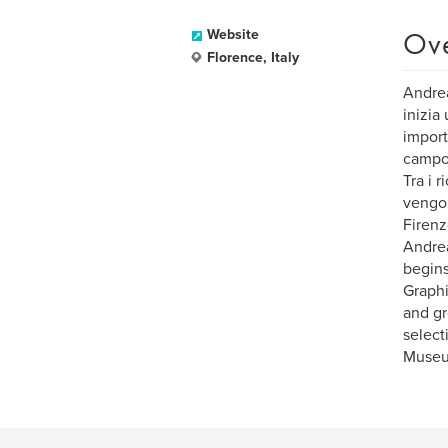
Ov
Website
Florence, Italy
Andrea
inizia
import
campo 
Tra i 
vengon
Firenz
Andrea
begins
Graphi
and gr
select
Museu