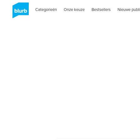
Categorieën
Onze keuze
Bestsellers
Nieuwe publi