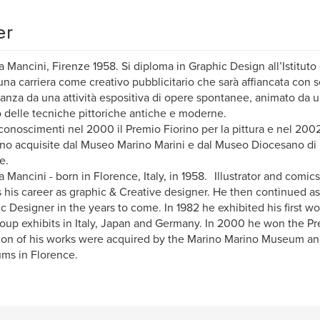
er
 Mancini, Firenze 1958. Si diploma in Graphic Design all’Istituto 
 una carriera come creativo pubblicitario che sarà affiancata con
anza da una attività espositiva di opere spontanee, animato da u
delle tecniche pittoriche antiche e moderne.
riconoscimenti nel 2000 il Premio Fiorino per la pittura e nel 20
o acquisite dal Museo Marino Marini e dal Museo Diocesano di F
e.
 Mancini - born in Florence, Italy, in 1958. Illustrator and comics
 his career as graphic & Creative designer. He then continued as
c Designer in the years to come. In 1982 he exhibited his first 
oup exhibits in Italy, Japan and Germany. In 2000 he won the Pr
ion of his works were acquired by the Marino Marino Museum a
ms in Florence.