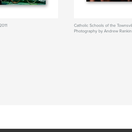
2011
Catholic Schools of the Townsvi
Photography by Andrew Rankin