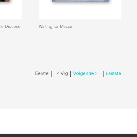
lle Diocese
Waiting for Mecca
|
|
|
Eerste
< Vrg
Volgende >
Laatste