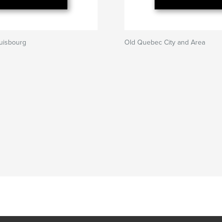
uisbourg
Old Quebec City and Area