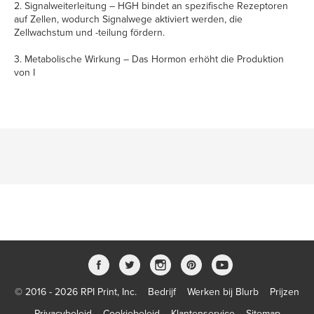
2. Signalweiterleitung – HGH bindet an spezifische Rezeptoren
auf Zellen, wodurch Signalwege aktiviert werden, die
Zellwachstum und -teilung fördern.
3. Metabolische Wirkung – Das Hormon erhöht die Produktion
von I
© 2016 - 2026 RPI Print, Inc.
Bedrijf
Werken bij Blurb
Prijzen
Privacybeleid
Cookiebeleid
Klantenservice
Sitemap