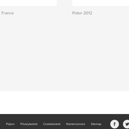
 France
Polen 2012
b
Prijzen
Privacybeleid
Cookiebeleid
Klantenservice
Sitemap