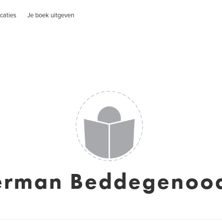
caties
Je boek uitgeven
erman Beddegenood