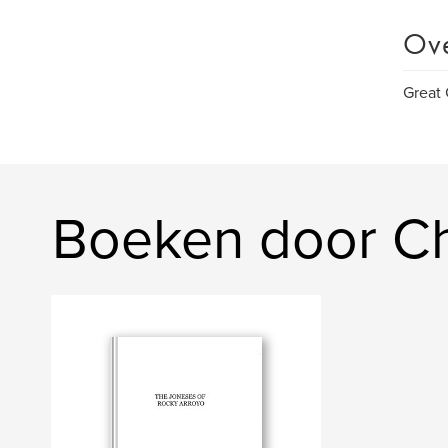
Ov
Great 
Boeken door C