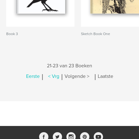
Book 3
Sketch Book One
21-23 van 23 Boeken
|
|
|
Eerste
< Vrg
Volgende >
Laatste