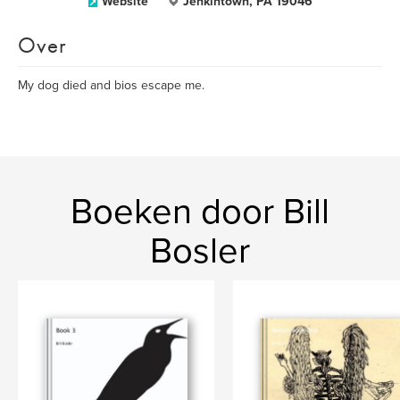
Website
Jenkintown, PA 19046
Over
My dog died and bios escape me.
Boeken door Bill
Bosler