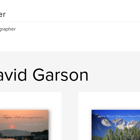
er
grapher
avid Garson