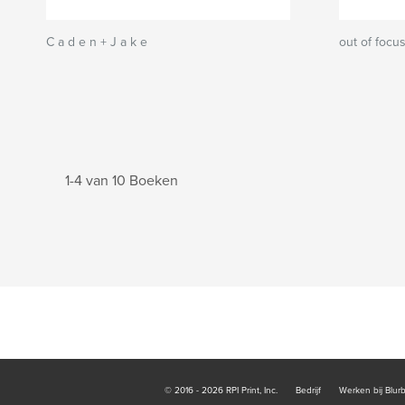
C a d e n + J a k e
out of focu
1-4 van 10 Boeken
© 2016 - 2026 RPI Print, Inc.
Bedrijf
Werken bij Blur