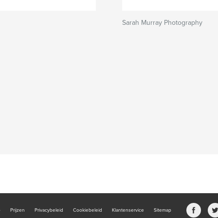
s
Sarah Murray Photography
b
Prijzen
Privacybeleid
Cookiebeleid
Klantenservice
Sitemap