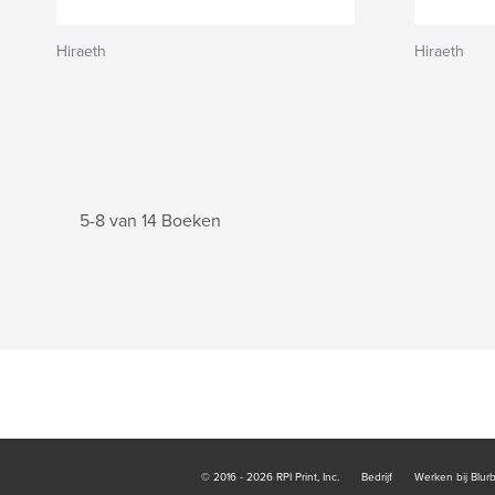
Hiraeth
Hiraeth
5-8 van 14 Boeken
© 2016 - 2026 RPI Print, Inc.
Bedrijf
Werken bij Blur