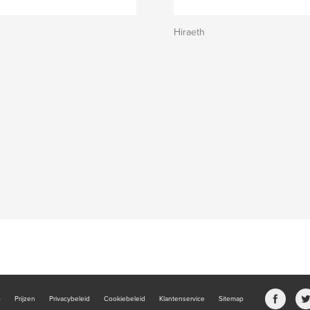
Hiraeth
b
Prijzen
Privacybeleid
Cookiebeleid
Klantenservice
Sitemap