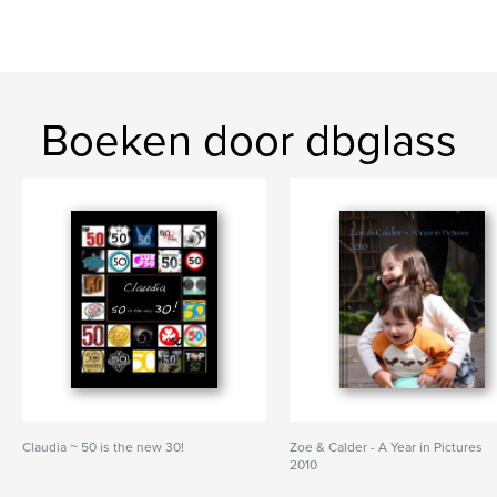
Boeken door dbglass
Claudia ~ 50 is the new 30!
Zoe & Calder - A Year in Pictures
2010