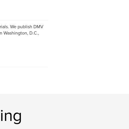
erials. We publish DMV
in Washington, D.C.,
ing