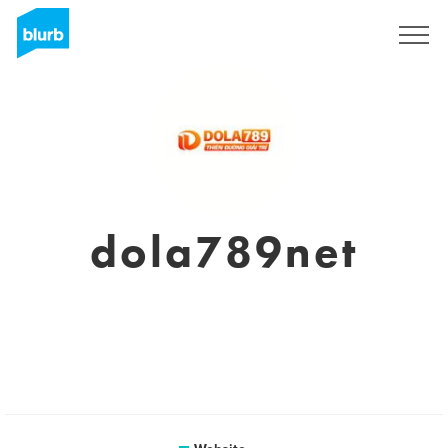
Registreren
dola789net